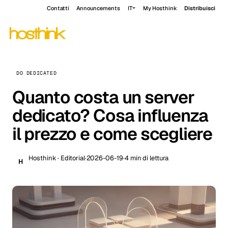
Contatti
Announcements
IT
My Hosthink
Distribuisci
DO DEDICATED
Quanto costa un server
dedicato? Cosa influenza
il prezzo e come scegliere
Hosthink · Editorial
·
2026-06-19
·
4 min di lettura
H