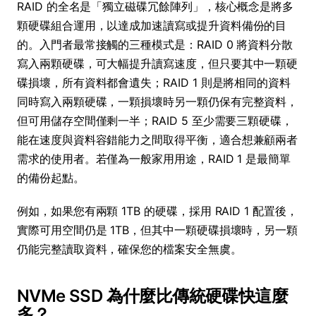
RAID 的全名是「獨立磁碟冗餘陣列」，核心概念是將多
顆硬碟組合運用，以達成加速讀寫或提升資料備份的目
的。入門者最常接觸的三種模式是：RAID 0 將資料分散
寫入兩顆硬碟，可大幅提升讀寫速度，但只要其中一顆硬
碟損壞，所有資料都會遺失；RAID 1 則是將相同的資料
同時寫入兩顆硬碟，一顆損壞時另一顆仍保有完整資料，
但可用儲存空間僅剩一半；RAID 5 至少需要三顆硬碟，
能在速度與資料容錯能力之間取得平衡，適合想兼顧兩者
需求的使用者。若僅為一般家用用途，RAID 1 是最簡單
的備份起點。
例如，如果您有兩顆 1TB 的硬碟，採用 RAID 1 配置後，
實際可用空間仍是 1TB，但其中一顆硬碟損壞時，另一顆
仍能完整讀取資料，確保您的檔案安全無虞。
NVMe SSD 為什麼比傳統硬碟快這麼
多？