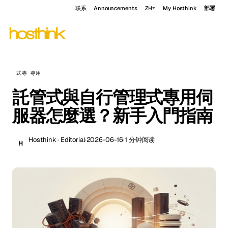
联系
Announcements
ZH
My Hosthink
部署
式專 專用
託管式與自行管理式專用伺
服器怎麼選？新手入門指南
Hosthink · Editorial
·
2026-06-16
·
1 分钟阅读
H