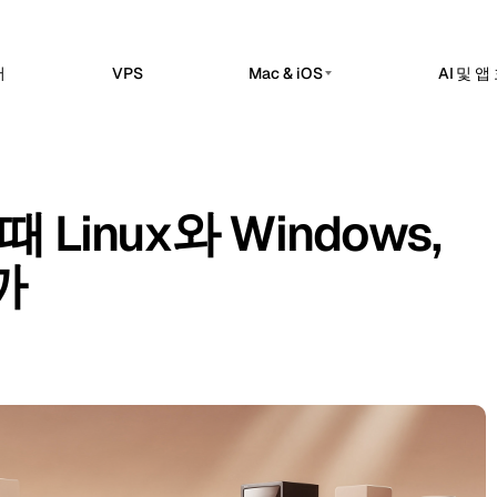
버
VPS
Mac & iOS
AI 및 
프라이빗 AI 서버
erdam
Barcelona
네덜란드
스페인
스티드
프라이빗 AI 서버
sels
Bucharest
벨기에
루마니아
8n 작업 공간에서 워크플로 자동화,
Dedicated infrastructure for private AI workl
I 통합을 제공합니다.
 Linux와 Windows,
a
Chisinau
Ollama 전용 GPU 서버
터키
몰도바
law 호스티드
로컬 전용 추론
 서비스 운영을 위한 호스팅 제어 평
까
n
Frankfurt
아일랜드
독일
DeepSeek 전용 GPU 서버
추론 워크로드
bul
Keflavik
터키
아이슬란드
e Kuma 호스티드
점검, SSL 모니터링, 알림, 상태 페이
GPU AI 서버
on
London
포르투갈
영국
전용 GPU 인프라
전용 LLM 서버
hester
Milan
영국
이탈리아
셀프 호스팅 AI 스택
Travnik
Oslo
보스니아 헤르체고비나
노르웨이
ue
Siauliai
체코
리투아니아