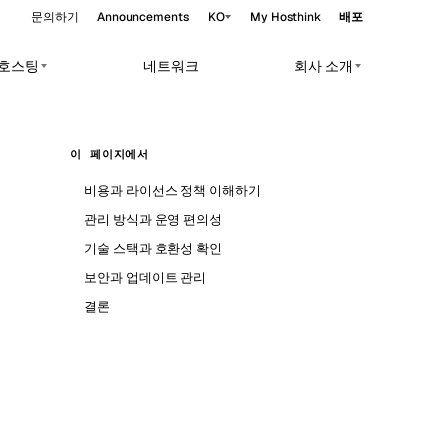
문의하기
Announcements
KO
My Hosthink
배포
앱 호스팅
네트워크
회사 소개
Belgrade
세르비아
이 페이지에서
Budapest
헝가리
oads.
비용과 라이선스 정책 이해하기
Copenhagen
덴마크
관리 방식과 운영 편의성
Helsinki
핀란드
기술 스택과 호환성 확인
보안과 업데이트 관리
Kyiv
우크라이나
결론
Madrid
스페인
Moscow
러시아
Paris
프랑스
Sofia
불가리아