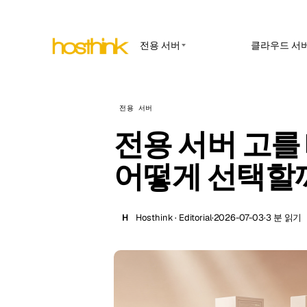
전용 서버
클라우드 서
APP HOSTING
아시아 서버 (15)
Amst
n8n 호
아프리카 서버 (2)
전용 서버
Brus
관리형 n
웹훅, AP
전용 서버 고를 때
유럽 서버 (32)
Burs
OpenC
남미 서버 (4)
내부 앱과
어떻게 선택할
Dubli
면입니다.
북미 서버 (16)
Istan
Uptim
오세아니아 서버 (2)
가동 시간 
H
Hosthink · Editorial
·
2026-07-03
·
3 분 읽기
Lisb
지입니다.
Manc
Novi 
Prag