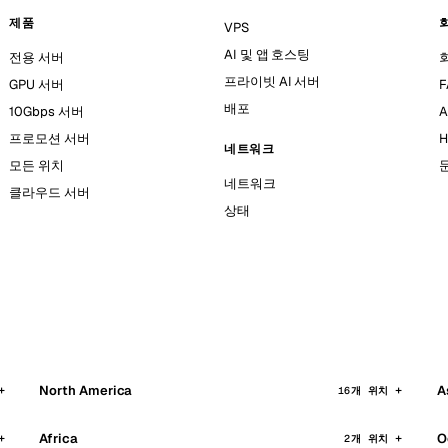
제품
VPS
AI 및 앱 호스팅
전용 서버
프라이빗 AI 서버
GPU 서버
F
배포
10Gbps 서버
A
프로모션 서버
H
네트워크
모든 위치
네트워크
클라우드 서버
상태
North America
A
16개 위치
Africa
O
2개 위치