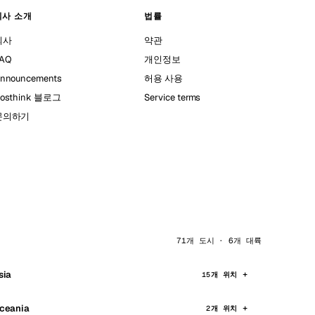
회사 소개
법률
회사
약관
AQ
개인정보
nnouncements
허용 사용
osthink 블로그
Service terms
문의하기
71개 도시 · 6개 대륙
sia
15개 위치
ceania
2개 위치