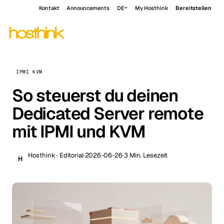
Kontakt
Announcements
DE
My Hosthink
Bereitstellen
IPMI KVM
So steuerst du deinen
Dedicated Server remote
mit IPMI und KVM
Hosthink · Editorial
·
2026-06-26
·
3 Min. Lesezeit
H