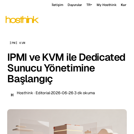
İletişim
Duyurular
TR
My Hosthink
Kur
IPMI KVM
IPMI ve KVM ile Dedicated
Sunucu Yönetimine
Başlangıç
Hosthink · Editorial
·
2026-06-26
·
3 dk okuma
H