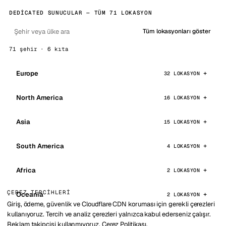
DEDICATED SUNUCULAR — TÜM 71 LOKASYON
Tüm lokasyonları göster
71 şehir · 6 kıta
Europe
32 LOKASYON
North America
16 LOKASYON
Asia
15 LOKASYON
South America
4 LOKASYON
Africa
2 LOKASYON
ÇEREZ TERCIHLERI
Oceania
2 LOKASYON
Giriş, ödeme, güvenlik ve Cloudflare CDN koruması için gerekli çerezleri
kullanıyoruz. Tercih ve analiz çerezleri yalnızca kabul ederseniz çalışır.
Reklam takipçisi kullanmıyoruz.
Çerez Politikası
.