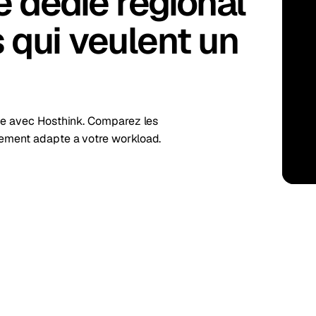
e dédié régional
kholm
Tallinn
Suède
Estonie
 qui veulent un
aw
Zurich
Pologne
Suisse
nde avec Hosthink. Comparez les
cement adapte a votre workload.