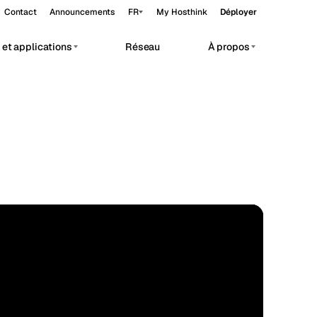
Contact
Announcements
FR
My Hosthink
Déployer
et applications
Réseau
À propos
Belgrade
Serbie
Budapest
Hongrie
vate AI workloads.
Copenhagen
Danemark
Helsinki
Finlande
Kyiv
Ukraine
STANDARD
Madrid
Espagne
28.70°N 77.10°E
Moscow
Russie
Paris
France
Sofia
Bulgarie