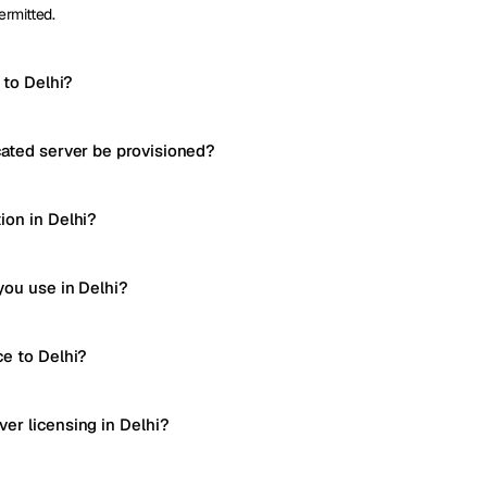
ermitted.
 to Delhi?
cated server be provisioned?
ion in Delhi?
you use in Delhi?
ce to Delhi?
er licensing in Delhi?