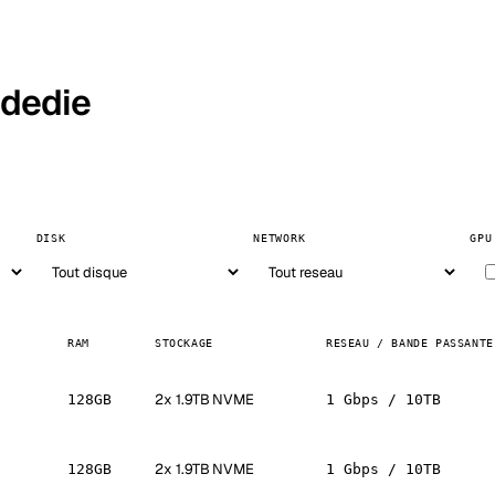
 dedie
DISK
NETWORK
GPU
RAM
STOCKAGE
RESEAU / BANDE PASSANTE
2x 1.9TB NVME
128GB
1 Gbps / 10TB
2x 1.9TB NVME
128GB
1 Gbps / 10TB