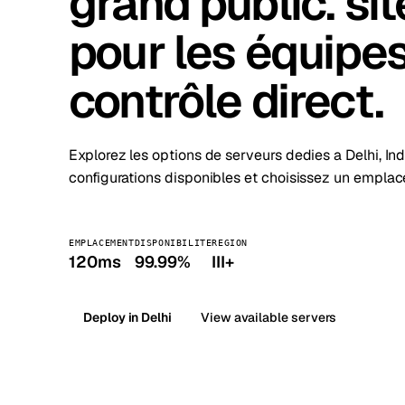
grand public. sit
Stoc
pour les équipes
Wars
contrôle direct.
Explorez les options de serveurs dedies a Delhi, I
configurations disponibles et choisissez un empla
EMPLACEMENT
DISPONIBILITE
REGION
120ms
99.99%
III+
Deploy in Delhi
View available servers