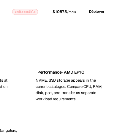
$1087.5
Déployer
/mois
Indisponible
Performance · AMD EPYC
ts at
NVME, SSD storage appears in the
ation
current catalogue. Compare CPU, RAM,
disk, port, and transfer as separate
workload requirements.
Bangalore,