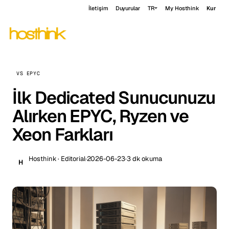
İletişim
Duyurular
TR
My Hosthink
Kur
VS EPYC
İlk Dedicated Sunucunuzu
Alırken EPYC, Ryzen ve
Xeon Farkları
Hosthink · Editorial
·
2026-06-23
·
3 dk okuma
H