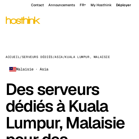
Contact
Announcements
FR
My Hosthink
Déployer
ACCUEIL
/
SERVEURS DÉDIÉS
/
ASIA
/
KUALA LUMPUR, MALAISIE
Malaisie · Asia
Des serveurs
dédiés à Kuala
Lumpur, Malaisie