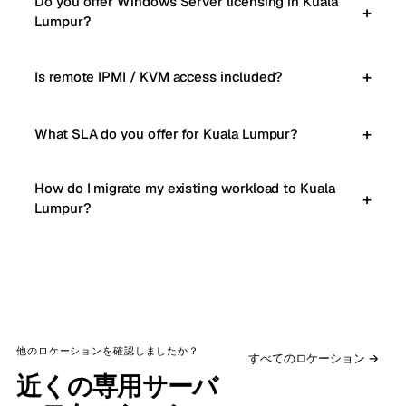
Do you offer Windows Server licensing in Kuala
Lumpur?
Is remote IPMI / KVM access included?
What SLA do you offer for Kuala Lumpur?
How do I migrate my existing workload to Kuala
Lumpur?
他のロケーションを確認しましたか？
すべてのロケーション →
近くの専用サーバ