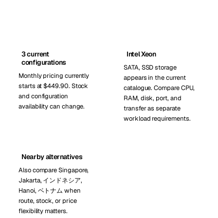
3 current
Intel Xeon
configurations
SATA, SSD storage
Monthly pricing currently
appears in the current
starts at $449.90. Stock
catalogue. Compare CPU,
and configuration
RAM, disk, port, and
availability can change.
transfer as separate
workload requirements.
Nearby alternatives
Also compare Singapore,
Jakarta, インドネシア,
Hanoi, ベトナム when
route, stock, or price
flexibility matters.