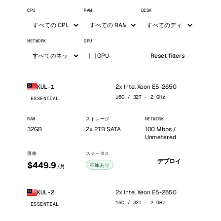
CPU
RAM
DISK
NETWORK
GPU
GPU
Reset filters
2x Intel Xeon E5-2650
KUL-1
16C / 32T · 2 GHz
ESSENTIAL
RAM
ストレージ
NETWORK
32GB
2x 2TB SATA
100 Mbps /
Unmetered
価格
ステータス
デプロイ
$449.9
在庫あり
/月
2x Intel Xeon E5-2650
KUL-2
16C / 32T · 2 GHz
ESSENTIAL