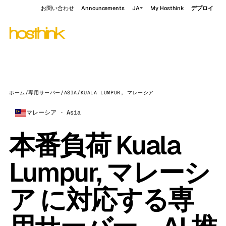
お問い合わせ
Announcements
JA
My Hosthink
デプロイ
ホーム
/
専用サーバー
/
ASIA
/
KUALA LUMPUR, マレーシア
マレーシア · Asia
本番負荷 Kuala
Lumpur, マレーシ
ア に対応する専