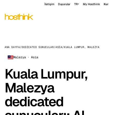
İletişim
Duyurular
TR
My Hosthink
Kur
ANA SAYFA
/
DEDICATED SUNUCULAR
/
ASIA
/
KUALA LUMPUR, MALEZYA
Malezya · Asia
Kuala Lumpur,
Malezya
dedicated