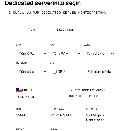
Dedicated serverinizi seçin
3 KUALA LUMPUR DEDICATED SERVER KONFIGRASYONU
TÜM
ESSENTIAL
CPU
RAM
DISK
NETWORK
GPU
GPU
Filtreleri sıfırla
2x Intel Xeon E5-2650
KUL-1
16C / 32T · 2 GHz
ESSENTIAL
RAM
DEPOLAMA
NETWORK
32GB
2x 2TB SATA
100 Mbps /
Unmetered
FIYAT
STOK