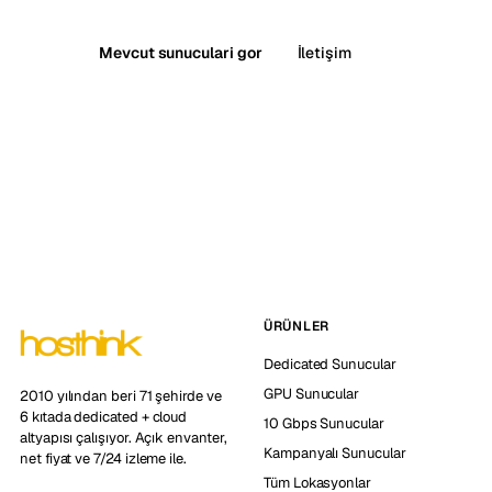
Mevcut sunuculari gor
İletişim
ÜRÜNLER
Dedicated Sunucular
GPU Sunucular
2010 yılından beri 71 şehirde ve
6 kıtada dedicated + cloud
10 Gbps Sunucular
altyapısı çalışıyor. Açık envanter,
Kampanyalı Sunucular
net fiyat ve 7/24 izleme ile.
Tüm Lokasyonlar