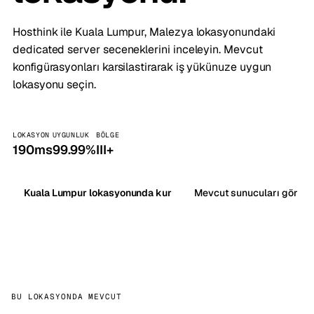
Hosthink ile Kuala Lumpur, Malezya lokasyonundaki
dedicated server seceneklerini inceleyin. Mevcut
konfigürasyonları karsilastirarak iş yükünuze uygun
lokasyonu seçin.
LOKASYON
UYGUNLUK
BÖLGE
190ms
99.99%
III+
Kuala Lumpur lokasyonunda kur
Mevcut sunucuları gör
BU LOKASYONDA MEVCUT