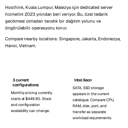
Hosthink, Kuala Lumpur, Malezya için dedicated server
hizmetini 2023 yılından beri veriyor. Bu, özel tedarik
gecikmesi olmadan tanıdık bir dağıtım yolunu ve
öngörülebilir operasyonu korur.
Compare nearby locations:
Singapore
,
Jakarta, Endonezya
,
Hanoi, Vietnam
.
3 current
Intel Xeon
configurations
SATA, SSD storage
Monthly pricing currently
appears in the current
starts at $449.90. Stock
catalogue. Compare CPU,
and configuration
RAM, disk, port, and
availability can change.
transfer as separate
workload requirements.