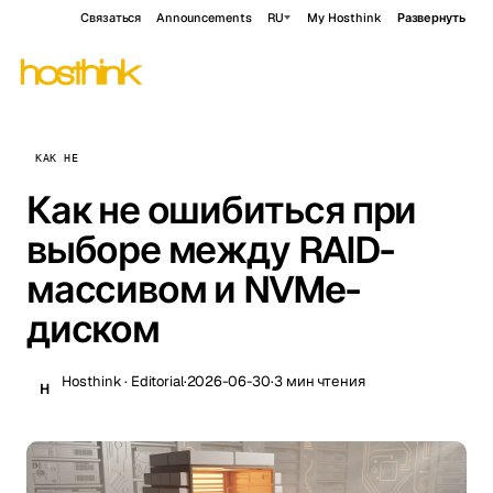
Связаться
Announcements
RU
My Hosthink
Развернуть
КАК НЕ
Как не ошибиться при
выборе между RAID-
массивом и NVMe-
диском
Hosthink · Editorial
·
2026-06-30
·
3 мин чтения
H